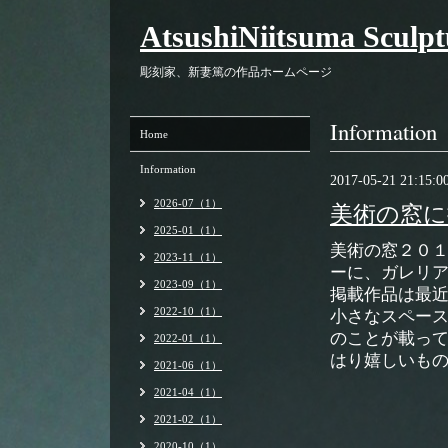
AtsushiNiitsuma Sculp
彫刻家、新妻篤の作品ホームページ
Information
Home
Information
2017-05-21 21:15:0
2026-07（1）
美術の窓に
2025-01（1）
美術の窓２０
2023-11（1）
ーに、ガレリ
2023-09（1）
掲載作品は最
2022-10（1）
小さなスペー
のことが載っ
2022-01（1）
はり嬉しいも
2021-06（1）
2021-04（1）
2021-02（1）
2020-10（1）