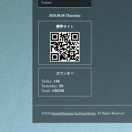
Contact
2026.08.06 Thursday
携帯サイト
カウンター
Today:
146
Yesterday:
90
Total:
146540
©2026
AtsushiNiitsuma SculptureWorks
. All Rights Reserved.