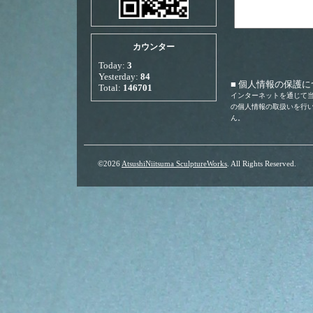
カウンター
Today:
3
Yesterday:
84
■ 個人情報の保護
Total:
146701
インターネットを通じて
の個人情報の取扱いを行
ん。
©2026
AtsushiNiitsuma SculptureWorks
. All Rights Reserved.