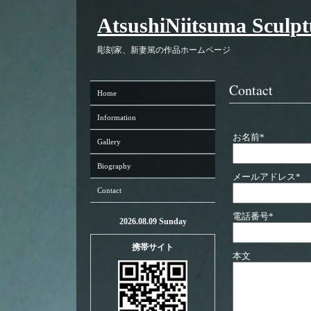
AtsushiNiitsuma Sculp
彫刻家、新妻篤の作品ホームページ
Contact
Home
Information
お名前
*
Gallery
Biography
メールアドレス
*
Contact
電話番号
*
2026.08.09 Sunday
携帯サイト
本文